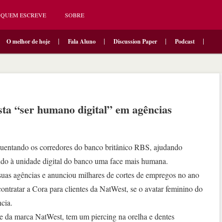
QUEM ESCREVE
SOBRE
O melhor de hoje
Fala Aluno
Discussion Paper
Podcast
sta “ser humano digital” em agências
entando os corredores do banco britânico RBS, ajudando
ando à unidade digital do banco uma face mais humana.
uas agências e anunciou milhares de cortes de empregos no ano
contratar a Cora para clientes da NatWest, se o avatar feminino do
cia.
me da marca NatWest, tem um piercing na orelha e dentes