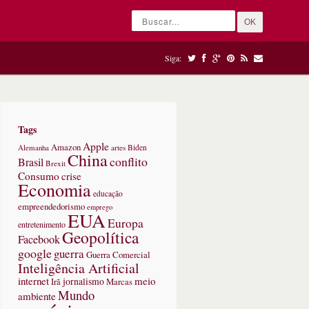
OK
Siga:
Tags
Apple
Amazon
Alemanha
artes
Biden
China
conflito
Brasil
Brexit
Consumo
crise
Economia
educação
empreendedorismo
emprego
EUA
Europa
entretenimento
Geopolítica
Facebook
google
guerra
Guerra Comercial
Inteligência Artificial
internet
meio
jornalismo
Marcas
Irã
Mundo
ambiente