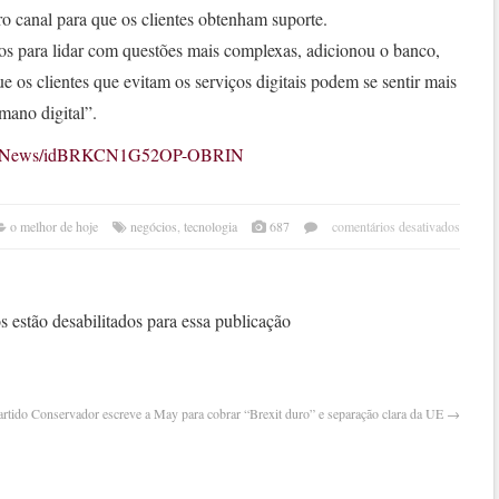
ro canal para que os clientes obtenham suporte.
s para lidar com questões mais complexas, adicionou o banco,
e os clientes que evitam os serviços digitais podem se sentir mais
mano digital”.
internetNews/idBRKCN1G52OP-OBRIN
em
o melhor de hoje
negócios
,
tecnologia
687
comentários desativados
banc
britâ
rbs
testa
 estão desabilitados para essa publicação
“ser
hum
digit
em
artido Conservador escreve a May para cobrar “Brexit duro” e separação clara da UE
→
agênc