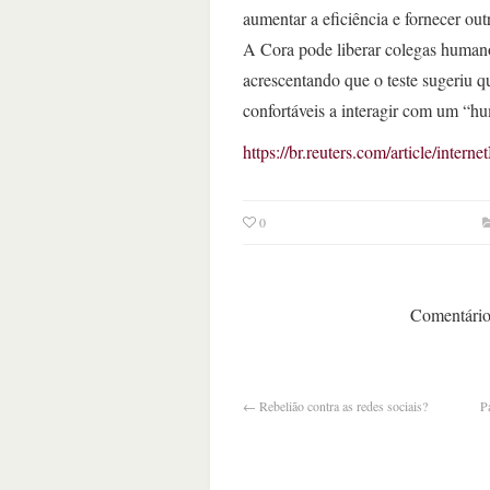
aumentar a eficiência e fornecer out
A Cora pode liberar colegas humano
acrescentando que o teste sugeriu qu
confortáveis a interagir com um “hu
https://br.reuters.com/article/
0
Comentários
←
Rebelião contra as redes sociais?
P