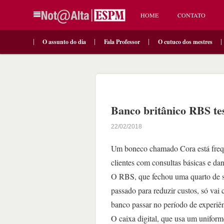
HOME
CONTATO
O assunto do dia
Fala Professor
O cutuco dos mestres
Banco britânico RBS te
22/02/2018
Um boneco chamado Cora está frequ
clientes com consultas básicas e d
O RBS, que fechou uma quarto de s
passado para reduzir custos, só vai 
banco passar no período de experiên
O caixa digital, que usa um unifor