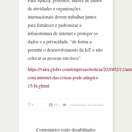
Para Spacca, governos, líderes de ramos
de atividades e organizações
internacionais devem trabalhar juntos
para fortalecer e padronizar a
infraestrutura de internet e proteger os
dados e a privacidade, “de forma a
permitir o desenvolvimento da IoT e não
colocar as pessoas em risco”.
https://valor.globo.com/empresas/noticia/2020/02/11/ar
com-internet-das-coisas-pode-atingir-r-
15-bi.ghtml
em
0
975
comentários desativados
arrecadação
com
internet
das
Comentários estão desabilitados