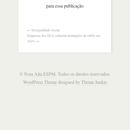
coisas
para essa publicação
pode
atingir
r$
15
bi
←
Desigualdade Social
Empresas dos EUA reduzem instalações de robôs em
2019
→
©
Nota Alta ESPM
. Todos os direitos reservados.
WordPress Theme
designed by
Theme Junkie