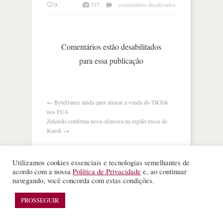
em
0
737
comentários desativados
após
trem-
bala,
china
Comentários estão desabilitados
busca
para essa publicação
agora
‘trem
voador’
de
1.000
←
ByteDance ainda quer atrasar a venda do TikTok
km/h
nos EUA
Zelenski confirma nova ofensiva na região russa de
Kursk
→
Utilizamos cookies essenciais e tecnologias semelhantes de
acordo com a nossa
Política de Privacidade
e, ao continuar
navegando, você concorda com estas condições.
©
Nota Alta ESPM
. Todos os direitos reservados.
WordPress Theme
designed by
Theme Junkie
PROSSEGUIR