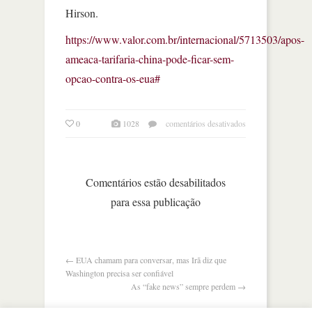
Hirson.
https://www.valor.com.br/internacional/5713503/apos-
ameaca-tarifaria-china-pode-ficar-sem-
opcao-contra-os-eua#
em
0
1028
comentários desativados
após
ameaça
tarifária,
china
Comentários estão desabilitados
pode
para essa publicação
ficar
sem
opção
contra
os
←
EUA chamam para conversar, mas Irã diz que
eua
Washington precisa ser confiável
As “fake news” sempre perdem
→