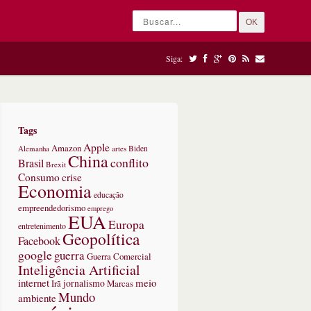
OK
Siga:
Tags
Apple
Amazon
Alemanha
artes
Biden
China
conflito
Brasil
Brexit
Consumo
crise
Economia
educação
empreendedorismo
emprego
EUA
Europa
entretenimento
Geopolítica
Facebook
google
guerra
Guerra Comercial
Inteligência Artificial
internet
meio
jornalismo
Marcas
Irã
Mundo
ambiente