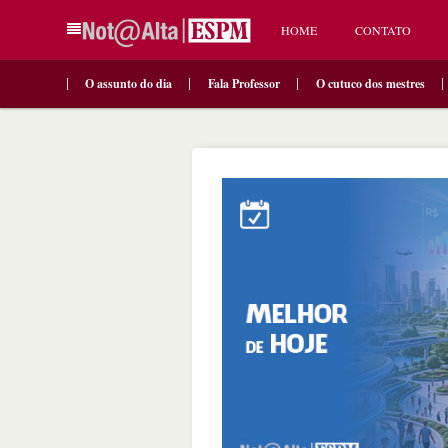
HOME
CONTATO
O assunto do dia
Fala Professor
O cutuco dos mestres