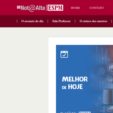
HOME
CONTATO
O assunto do dia
Fala Professor
O cutuco dos mestres