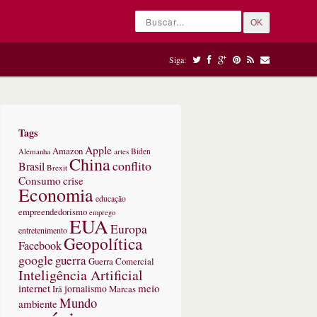
OK
Siga:
Tags
Apple
Amazon
Alemanha
artes
Biden
China
conflito
Brasil
Brexit
Consumo
crise
Economia
educação
empreendedorismo
emprego
EUA
Europa
entretenimento
Geopolítica
Facebook
google
guerra
Guerra Comercial
Inteligência Artificial
internet
meio
jornalismo
Marcas
Irã
Mundo
ambiente