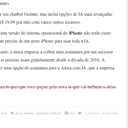
antes.
r seu chatbot Gemini, mas inclui opções de IA mais avançadas
$ 19,99 por mês com vários outros recursos.
iPhone
xima versão do sistema operacional do
não terão custo
te precise de um novo iPhone para usar toda a IA.
anto, a única empresa a cobrar uma assinatura por um sucessor
e as pessoas usam gratuitamente desde a década de 2010. A
e uma opção de assinatura para a Alexa com IA, que a empresa
azon-quer-que-voce-pague-pela-nova-ia-que-vai-turbinar-a-alexa-
em
 hoje
alexa
,
amazon
,
inteligêcia artificial
644
comentários desativados
amaz
quer