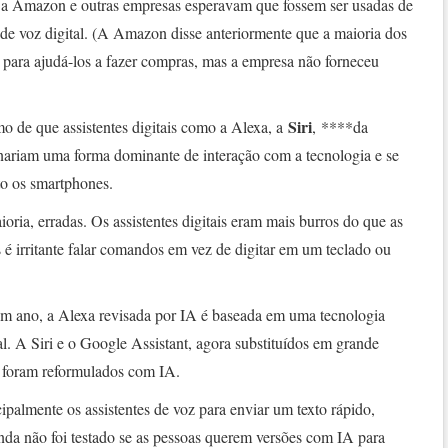
e a Amazon e outras empresas esperavam que fossem ser usadas de
s de voz digital. (A Amazon disse anteriormente que a maioria dos
a para ajudá-los a fazer compras, mas a empresa não forneceu
Siri
o de que assistentes digitais como a Alexa, a
, ****da
nariam uma forma dominante de interação com a tecnologia e se
to os smartphones.
oria, erradas. Os assistentes digitais eram mais burros do que as
é irritante falar comandos em vez de digitar em um teclado ou
m ano, a Alexa revisada por IA é baseada em uma tecnologia
tual. A Siri e o Google Assistant, agora substituídos em grande
 foram reformulados com IA.
palmente os assistentes de voz para enviar um texto rápido,
ainda não foi testado se as pessoas querem versões com IA para