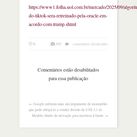
https://www1.folha.uol.com.br/mercado/2025/09/algori
do-tiktok-sera-retreinado-pela-oracle-em-
acordo-com-trump.shtml
em
0
395
comentários desativados
algoritmo
do
tiktok
nos
Comentários estão desabilitados
eua
para essa publicação
será
‘retreinado’
pela
oracle
←
Google enfrenta mais um julgamento de monopólio
que pode obrigá-lo a vender divisão de US$ 3,1 tri
Modelo chinês de inovação gera incerteza à frente
→