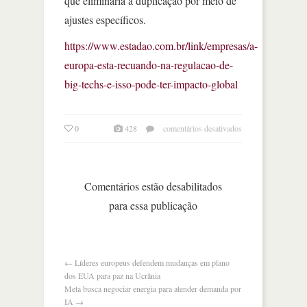
que eliminaria a duplicação por meio de
ajustes específicos.
https://www.estadao.com.br/link/empresas/a-
europa-esta-recuando-na-regulacao-de-
big-techs-e-isso-pode-ter-impacto-global
em
0
428
comentários desativados
a
europa
recua
na
Comentários estão desabilitados
regulação
para essa publicação
de
big
techs
←
Líderes europeus defendem mudanças em plano
dos EUA para paz na Ucrânia
Meta busca negociar energia para atender demanda por
IA
→