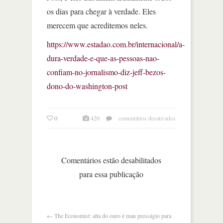
os dias para chegar à verdade. Eles
merecem que acreditemos neles.
https://www.estadao.com.br/internacional/a-
dura-verdade-e-que-as-pessoas-nao-
confiam-no-jornalismo-diz-jeff-bezos-
dono-do-washington-post
em
0
420
comentários desativados
a
dura
verdade
é
Comentários estão desabilitados
que
para essa publicação
as
pessoas
não
confiam
no
←
The Economist: alta do ouro é mau presságio para
jornalismo,