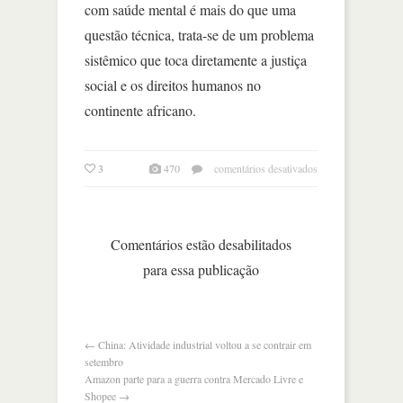
com saúde mental é mais do que uma
questão técnica, trata-se de um problema
sistêmico que toca diretamente a justiça
social e os direitos humanos no
continente africano.
em
3
470
comentários desativados
a
crise
de
saúde
Comentários estão desabilitados
mental
para essa publicação
na
áfrica
←
China: Atividade industrial voltou a se contrair em
setembro
Amazon parte para a guerra contra Mercado Livre e
Shopee
→