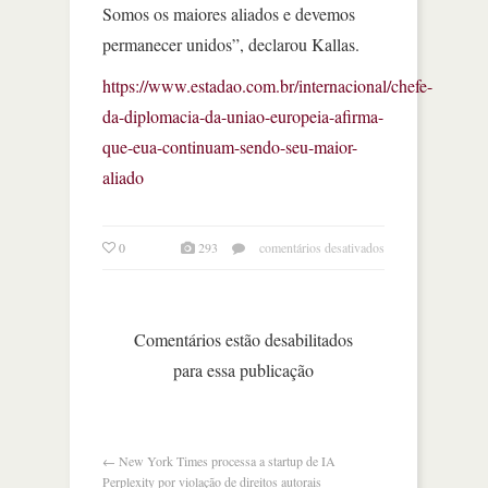
Somos os maiores aliados e devemos
permanecer unidos”, declarou Kallas.
https://www.estadao.com.br/internacional/chefe-
da-diplomacia-da-uniao-europeia-afirma-
que-eua-continuam-sendo-seu-maior-
aliado
em
0
293
comentários desativados
união
europeia
afirma
que
Comentários estão desabilitados
eua
para essa publicação
continuam
sendo
seu
‘maior
aliado’
←
New York Times processa a startup de IA
Perplexity por violação de direitos autorais