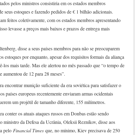
tados pelos ministros consistiria em os estados membros
e seus estoques e fazendo pedidos de € 1 bilhão adicionais.
riam feitos coletivamente, com os estados membros apresentando
isso levasse a preços mais baixos e prazos de entrega mais
oltenberg, disse a seus países membros para não se preocuparem
s estoques por enquanto, apesar dos requisitos formais da aliança
ecê-los mais tarde. Mas ele alertou no mês passado que “o tempo de
re aumentou de 12 para 28 meses”.
ra encontrar munição suficiente da era soviética para satisfazer o
 os países europeus recentemente enviaram armas ocidentais
uerem um projétil de tamanho diferente, 155 milímetros.
a conter os atuais ataques russos em Donbas estão sendo
 o ministro da Defesa da Ucrânia, Oleksii Reznikov, disse aos
da pelo
Financial Times
que, no mínimo, Kiev precisava de 250