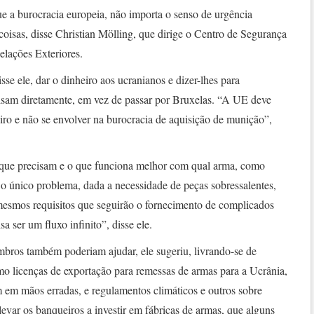
 a burocracia europeia, não importa o senso de urgência
coisas, disse Christian Mölling, que dirige o Centro de Segurança
lações Exteriores.
sse ele, dar o dinheiro aos ucranianos e dizer-lhes para
sam diretamente, em vez de passar por Bruxelas. “A UE deve
eiro e não se envolver na burocracia de aquisição de munição”,
 que precisam e o que funciona melhor com qual arma, como
o único problema, dada a necessidade de peças sobressalentes,
mesmos requisitos que seguirão o fornecimento de complicados
a ser um fluxo infinito”, disse ele.
bros também poderiam ajudar, ele sugeriu, livrando-se de
omo licenças de exportação para remessas de armas para a Ucrânia,
 em mãos erradas, e regulamentos climáticos e outros sobre
evar os banqueiros a investir em fábricas de armas, que alguns