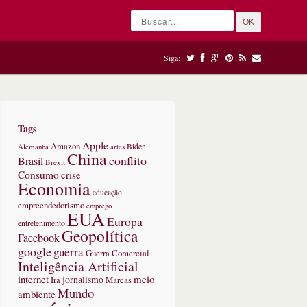
OK
Siga:
Tags
Apple
Amazon
Alemanha
artes
Biden
China
conflito
Brasil
Brexit
Consumo
crise
Economia
educação
empreendedorismo
emprego
EUA
Europa
entretenimento
Geopolítica
Facebook
google
guerra
Guerra Comercial
Inteligência Artificial
internet
meio
jornalismo
Marcas
Irã
Mundo
ambiente