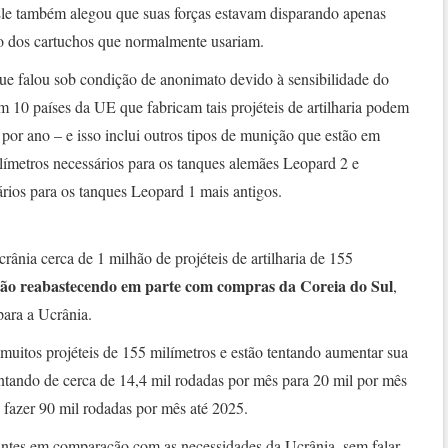
. Ele também alegou que suas forças estavam disparando apenas
o dos cartuchos que normalmente usariam.
ue falou sob condição de anonimato devido à sensibilidade do
m 10 países da UE que fabricam tais projéteis de artilharia podem
por ano – e isso inclui outros tipos de munição que estão em
ilímetros necessários para os tanques alemães Leopard 2 e
rios para os tanques Leopard 1 mais antigos.
ânia cerca de 1 milhão de projéteis de artilharia de 155
tão reabastecendo em parte com compras da Coreia do Sul
,
para a Ucrânia.
itos projéteis de 155 milímetros e estão tentando aumentar sua
ntando de cerca de 14,4 mil rodadas por mês para 20 mil por mês
fazer 90 mil rodadas por mês até 2025.
antes em comparação com as necessidades da Ucrânia, sem falar