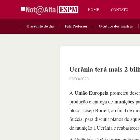
HOME
CONTATO
O assunto do dia
Fala Professor
O cutuco dos mestres
Ucrânia terá mais 2 bil
09/03/2023
União Europeia
A
prometeu desemb
munições
produção e entrega de
pa
bloco, Josep Borrell, ao final de 
Suécia, para discutir planos de aqu
de munição à Ucrânia e reabastecer 
A Ucrânia está tão desesperada por