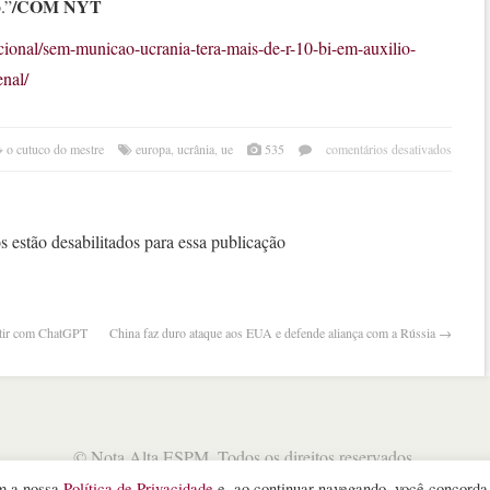
/COM NYT
.”
cional/sem-municao-ucrania-tera-mais-de-r-10-bi-em-auxilio-
enal/
em
o cutuco do mestre
europa
,
ucrânia
,
ue
535
comentários desativados
ucrân
terá
mais
2
 estão desabilitados para essa publicação
bilhõ
de
euro
de
etir com ChatGPT
China faz duro ataque aos EUA e defende aliança com a Rússia
→
auxíl
euro
©
Nota Alta ESPM
. Todos os direitos reservados.
WordPress Theme
designed by
Theme Junkie
om a nossa
Política de Privacidade
e, ao continuar navegando, você concord