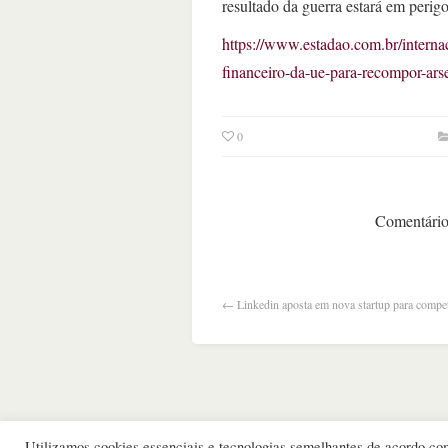
resultado da guerra estará em perigo
https://www.estadao.com.br/interna
financeiro-da-ue-para-recompor-ars
0
Comentários
←
Linkedin aposta em nova startup para comp
Utilizamos cookies essenciais e tecnologias semelhantes de acordo c