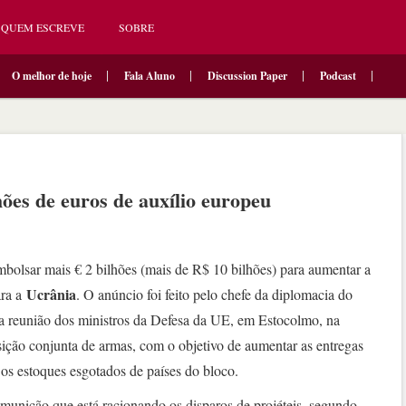
QUEM ESCREVE
SOBRE
O melhor de hoje
Fala Aluno
Discussion Paper
Podcast
hões de euros de auxílio europeu
olsar mais € 2 bilhões (mais de R$ 10 bilhões) para aumentar a
Ucrânia
ra a
. O anúncio foi feito pelo chefe da diplomacia do
uma reunião dos ministros da Defesa da UE, em Estocolmo, na
isição conjunta de armas, com o objetivo de aumentar as entregas
os estoques esgotados de países do bloco.
 munição que está racionando os disparos de projéteis, segundo