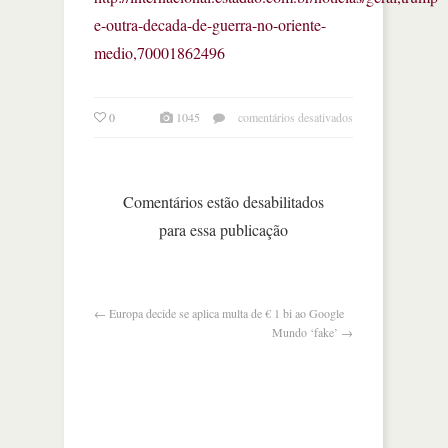
e-outra-decada-de-guerra-no-oriente-
medio,70001862496
em
0
1045
comentários desativados
trump
e
outra
década
Comentários estão desabilitados
de
para essa publicação
guerra
no
oriente
médio
←
Europa decide se aplica multa de € 1 bi ao Google
Mundo ‘fake’
→