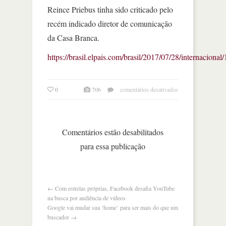
Reince Priebus tinha sido criticado pelo
recém indicado diretor de comunicação
da Casa Branca.
https://brasil.elpais.com/brasil/2017/07/28/internacio
em
0
706
comentários desativados
trump
demite
seu
chefe
Comentários estão desabilitados
de
para essa publicação
gabinete
e
coloca
um
general
←
Com estrelas próprias, Facebook desafia YouTube
no
na busca por audiência de vídeos
lugar
Google vai mudar sua ‘home’ para ser mais do que um
buscador
→