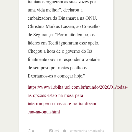
iranianos erguerem as suas vozes por
uma vida melhor”, declarou a
embaixadora da Dinamarca na ONU,
Christina Markus Lassen, ao Conselho
de Segurança. “Por muito tempo, os
líderes em Teerã ignoraram esse apelo.
Chegou a hora de o governo do Irã
finalmente ouvir e responder à vontade
de seu povo por meios pacíficos.
Exortamos-os a começar hoje.”
https://www1.folha.uol.com.br/mundo/2026/01/todas-
as-opcoes-estao-na-mesa-para-
interromper-o-massacre-no-ira-dizem-
eua-na-onu.shtml
em
0
265
comentários desativados