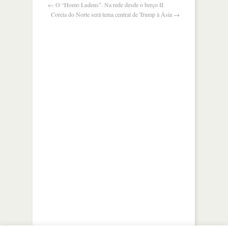
democracia?
←
O “Homo Ludens”. Na rede desde o berço II
Coreia do Norte será tema central de Trump à Ásia
→