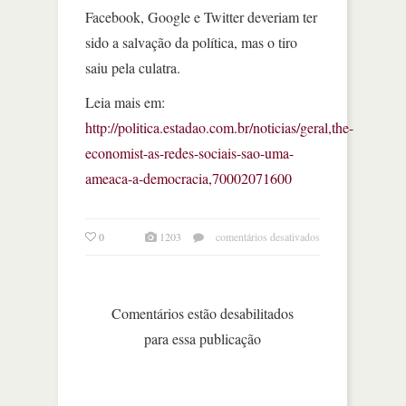
Facebook, Google e Twitter deveriam ter
sido a salvação da política, mas o tiro
saiu pela culatra.
Leia mais em:
http://politica.estadao.com.br/noticias/geral,the-
economist-as-redes-sociais-sao-uma-
ameaca-a-democracia,70002071600
em
0
1203
comentários desativados
the
economist:
as
redes
Comentários estão desabilitados
sociais
para essa publicação
são
uma
ameaça
à