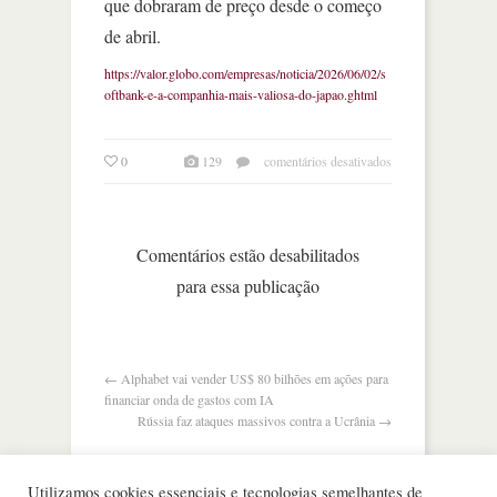
que dobraram de preço desde o começo
de abril.
https://valor.globo.com/empresas/noticia/2026/06/02/s
oftbank-e-a-companhia-mais-valiosa-do-japao.ghtml
em
0
129
comentários desativados
softbank
é
a
companhia
Comentários estão desabilitados
mais
para essa publicação
valiosa
do
japão
←
Alphabet vai vender US$ 80 bilhões em ações para
financiar onda de gastos com IA
Rússia faz ataques massivos contra a Ucrânia
→
Utilizamos cookies essenciais e tecnologias semelhantes de