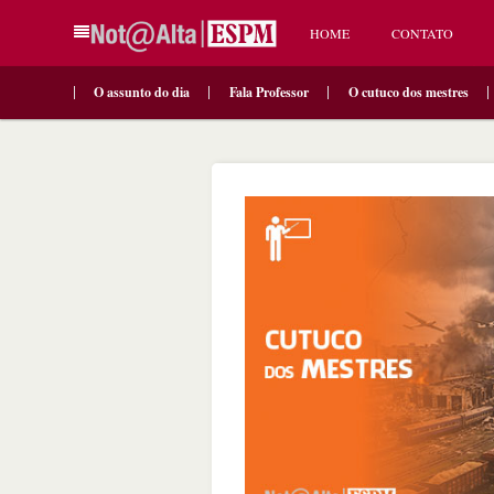
HOME
CONTATO
O assunto do dia
Fala Professor
O cutuco dos mestres