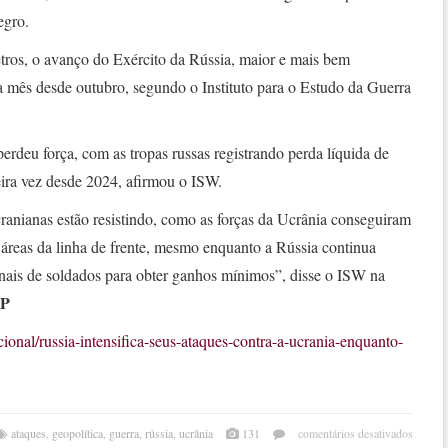
egro.
etros, o avanço do Exército da Rússia, maior e mais bem
 mês desde outubro, segundo o Instituto para o Estudo da Guerra
erdeu força, com as tropas russas registrando perda líquida de
eira vez desde 2024, afirmou o ISW.
ranianas estão resistindo, como as forças da Ucrânia conseguiram
as áreas da linha de frente, mesmo enquanto a Rússia continua
ais de soldados para obter ganhos mínimos”, disse o ISW na
AP
ional/russia-intensifica-seus-ataques-contra-a-ucrania-enquanto-
em
ataques
,
geopolítica
,
guerra
,
rússia
,
ucrânia
131
comentários desativados