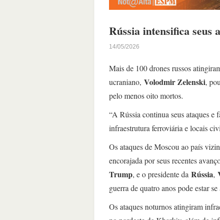
Rússia intensifica seus
14/05/2026
Mais de 100 drones russos atingira
Volodmir Zelenski
ucraniano,
, po
pelo menos oito mortos.
“A Rússia continua seus ataques e 
infraestrutura ferroviária e locais 
Os ataques de Moscou ao país vizin
encorajada por seus recentes avanço
Trump
Rússia
, e o presidente da
,
guerra de quatro anos pode estar s
Os ataques noturnos atingiram infrae