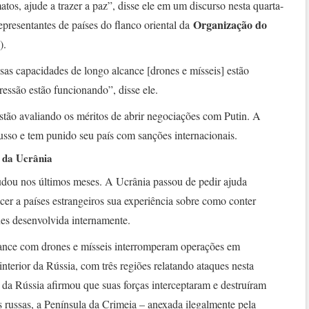
tos, ajude a trazer a paz”, disse ele em um discurso nesta quarta-
Organização do
epresentantes de países do flanco oriental da
).
as capacidades de longo alcance [drones e mísseis] estão
ressão estão funcionando”, disse ele.
stão avaliando os méritos de abrir negociações com Putin. A
russo e tem punido seu país com sanções internacionais.
 da Ucrânia
udou nos últimos meses. A Ucrânia passou de pedir ajuda
ecer a países estrangeiros sua experiência sobre como conter
nes desenvolvida internamente.
cance com drones e mísseis interromperam operações em
 interior da Rússia, com três regiões relatando ataques nesta
a da Rússia afirmou que suas forças interceptaram e destruíram
 russas, a Península da Crimeia – anexada ilegalmente pela