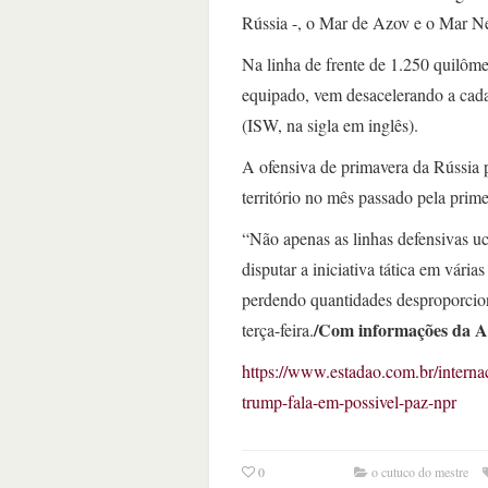
Rússia -, o Mar de Azov e o Mar N
Na linha de frente de 1.250 quilôm
equipado, vem desacelerando a cada
(ISW, na sigla em inglês).
A ofensiva de primavera da Rússia p
território no mês passado pela prim
“Não apenas as linhas defensivas uc
disputar a iniciativa tática em vári
perdendo quantidades desproporcion
/Com informações da 
terça-feira.
https://www.estadao.com.br/internac
trump-fala-em-possivel-paz-npr
0
o cutuco do mestre