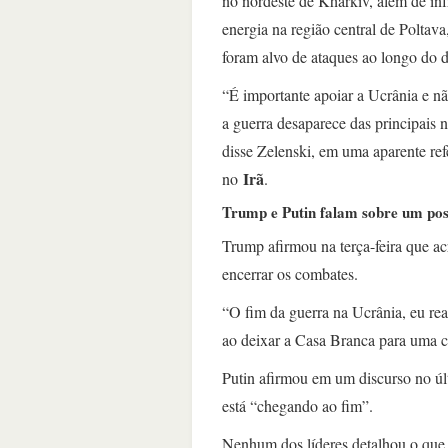
no nordeste de Kharkiv, além de infr
energia na região central de Poltava
foram alvo de ataques ao longo do d
“É importante apoiar a Ucrânia e n
a guerra desaparece das principais no
disse Zelenski, em uma aparente refe
Irã
no
.
Trump e Putin falam sobre um poss
Trump afirmou na terça-feira que a
encerrar os combates.
“O fim da guerra na Ucrânia, eu rea
ao deixar a Casa Branca para uma c
Putin afirmou em um discurso no úl
está “chegando ao fim”.
Nenhum dos líderes detalhou o que o