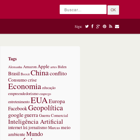
OK
Siga:
Tags
Apple
Amazon
Alemanha
artes
Biden
China
conflito
Brasil
Brexit
Consumo
crise
Economia
educação
empreendedorismo
emprego
EUA
Europa
entretenimento
Geopolítica
Facebook
google
guerra
Guerra Comercial
Inteligência Artificial
internet
meio
jornalismo
Marcas
Irã
Mundo
ambiente