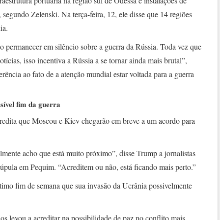
aestrutura portuária na região sul de Odessa e instalações de
, segundo Zelenski. Na terça-feira, 12, ele disse que 14 regiões
ia.
ão permanecer em silêncio sobre a guerra da Rússia. Toda vez que
tícias, isso incentiva a Rússia a se tornar ainda mais brutal”,
rência ao fato de a atenção mundial estar voltada para a guerra
ível fim da guerra
credita que Moscou e Kiev chegarão em breve a um acordo para
lmente acho que está muito próximo”, disse Trump a jornalistas
úpula em Pequim. “Acreditem ou não, está ficando mais perto.”
timo fim de semana que sua invasão da Ucrânia possivelmente
s levou a acreditar na possibilidade de paz no conflito mais