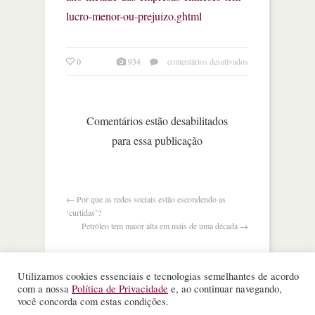
lucro-menor-ou-prejuizo.ghtml
em
0
934
comentários desativados
neste
ano,
metade
das
Comentários estão desabilitados
empresas
para essa publicação
chinesas
têm
lucro
menor
ou
←
Por que as redes sociais estão escondendo as
prejuízo
‘curtidas’?
Petróleo tem maior alta em mais de uma década
→
Utilizamos cookies essenciais e tecnologias semelhantes de acordo
com a nossa
Política de Privacidade
e, ao continuar navegando,
você concorda com estas condições.
©
Nota Alta ESPM
. Todos os direitos reservados.