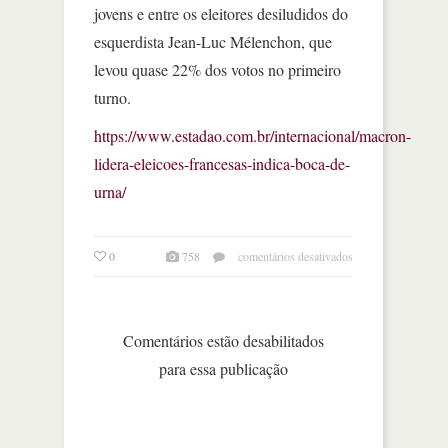
jovens e entre os eleitores desiludidos do
esquerdista Jean-Luc Mélenchon, que
levou quase 22% dos votos no primeiro
turno.
https://www.estadao.com.br/internacional/macron-
lidera-eleicoes-francesas-indica-boca-de-
urna/
em
0
758
comentários desativados
na
frança,
vitória
de
Comentários estão desabilitados
macron
para essa publicação
sobre
le
pen