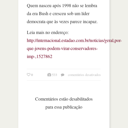
Quem nasceu após 1998 não se lembra
da era Bush e cresceu sob um líder
democrata que às vezes parece incapaz.
Leia mais no endereço:
http://internacional.estadao.com.br/noticias/geral,por-
que-jovens-podem-virar-conservadores-
imp-,1527862
em
0
533
comentários desativados
melhor
das
férias:
por
Comentários estão desabilitados
que
para essa publicação
os
jovens
podem
virar