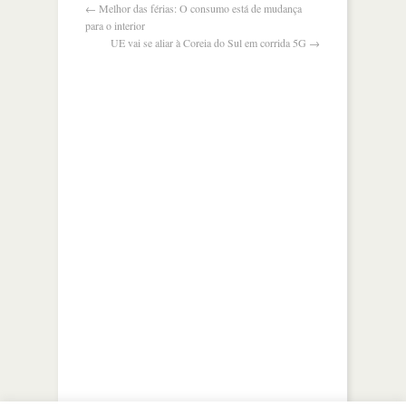
conservadores?
←
Melhor das férias: O consumo está de mudança
para o interior
UE vai se aliar à Coreia do Sul em corrida 5G
→