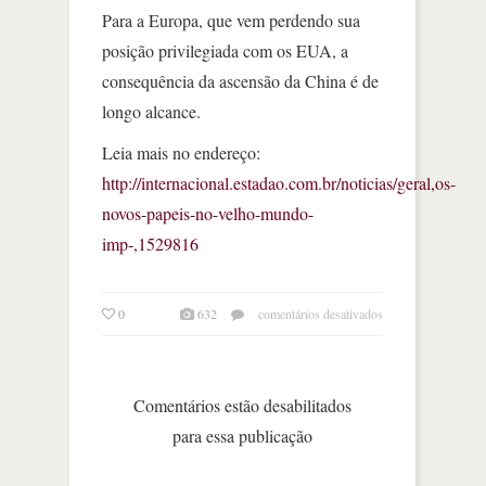
Para a Europa, que vem perdendo sua
posição privilegiada com os EUA, a
consequência da ascensão da China é de
longo alcance.
Leia mais no endereço:
http://internacional.estadao.com.br/noticias/geral,os-
novos-papeis-no-velho-mundo-
imp-,1529816
em
0
632
comentários desativados
melhor
das
férias:
os
Comentários estão desabilitados
novos
para essa publicação
papéis
no
velho