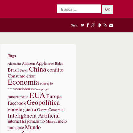
OK
Siga:
Tags
Apple
Amazon
Alemanha
artes
Biden
China
conflito
Brasil
Brexit
Consumo
crise
Economia
educação
empreendedorismo
emprego
EUA
Europa
entretenimento
Geopolítica
Facebook
google
guerra
Guerra Comercial
Inteligência Artificial
internet
meio
jornalismo
Marcas
Irã
Mundo
ambiente