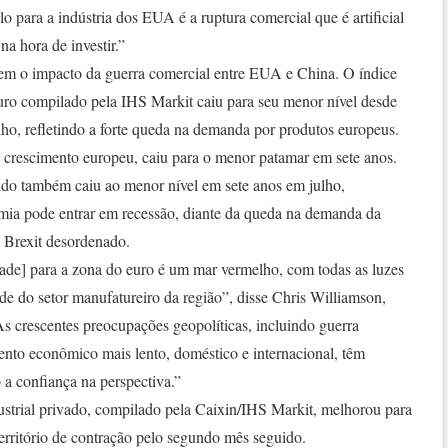
o para a indústria dos EUA é a ruptura comercial que é artificial
na hora de investir.”
em o impacto da guerra comercial entre EUA e China. O índice
euro compilado pela IHS Markit caiu para seu menor nível desde
ho, refletindo a forte queda na demanda por produtos europeus.
crescimento europeu, caiu para o menor patamar em sete anos.
do também caiu ao menor nível em sete anos em julho,
omia pode entrar em recessão, diante da queda na demanda da
 Brexit desordenado.
dade] para a zona do euro é um mar vermelho, com todas as luzes
úde do setor manufatureiro da região”, disse Chris Williamson,
s crescentes preocupações geopolíticas, incluindo guerra
ento econômico mais lento, doméstico e internacional, têm
 a confiança na perspectiva.”
ustrial privado, compilado pela Caixin/IHS Markit, melhorou para
erritório de contração pelo segundo mês seguido.