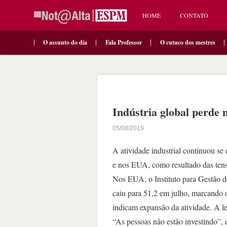
HOME
CONTATO
O assunto do dia
Fala Professor
O cutuco dos mestres
Indústria global perde 
05/08/2019
A atividade industrial continuou se
e nos EUA, como resultado das tens
Nos EUA, o Instituto para Gestão de
caiu para 51,2 em julho, marcando
indicam expansão da atividade. A le
“As pessoas não estão investindo”,