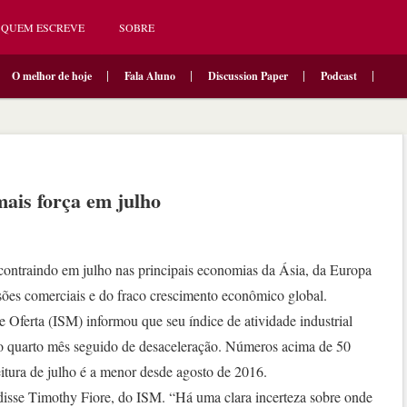
QUEM ESCREVE
SOBRE
O melhor de hoje
Fala Aluno
Discussion Paper
Podcast
mais força em julho
 contraindo em julho nas principais economias da Ásia, da Europa
ões comerciais e do fraco crescimento econômico global.
 Oferta (ISM) informou que seu índice de atividade industrial
 o quarto mês seguido de desaceleração. Números acima de 50
itura de julho é a menor desde agosto de 2016.
 disse Timothy Fiore, do ISM. “Há uma clara incerteza sobre onde