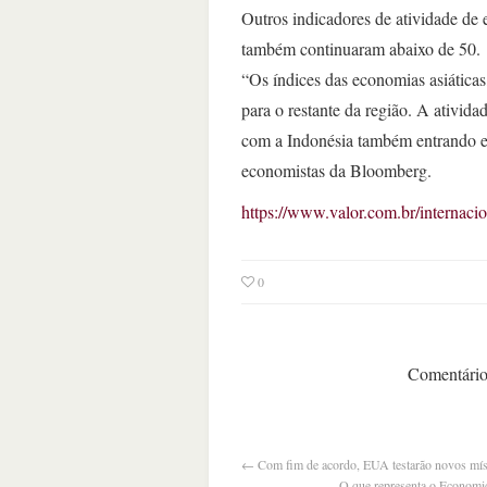
Outros indicadores de atividade de
também continuaram abaixo de 50.
“Os índices das economias asiáticas
para o restante da região. A ativida
com a Indonésia também entrando e
economistas da Bloomberg.
https://www.valor.com.br/internaci
0
Comentários
←
Com fim de acordo, EUA testarão novos mís
O que representa o Economic