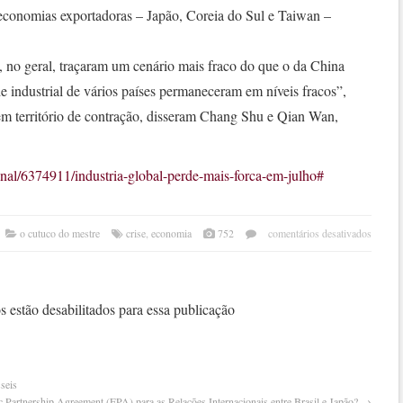
 economias exportadoras – Japão, Coreia do Sul e Taiwan –
, no geral, traçaram um cenário mais fraco do que o da China
de industrial de vários países permaneceram em níveis fracos”,
m território de contração, disseram Chang Shu e Qian Wan,
onal/6374911/industria-global-perde-mais-forca-em-julho#
em
o cutuco do mestre
crise
,
economia
752
comentários desativados
indús
globa
perd
mais
 estão desabilitados para essa publicação
força
em
julho
seis
 Partnership Agreement (EPA) para as Relações Internacionais entre Brasil e Japão?
→