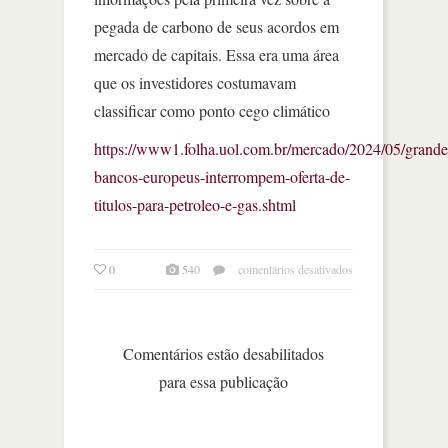
pegada de carbono de seus acordos em
mercado de capitais. Essa era uma área
que os investidores costumavam
classificar como ponto cego climático
https://www1.folha.uol.com.br/mercado/2024/05/grande
bancos-europeus-interrompem-oferta-de-
titulos-para-petroleo-e-gas.shtml
em
0
540
comentários desativados
grandes
bancos
europeus
interrompem
Comentários estão desabilitados
oferta
para essa publicação
de
títulos
para
petróleo