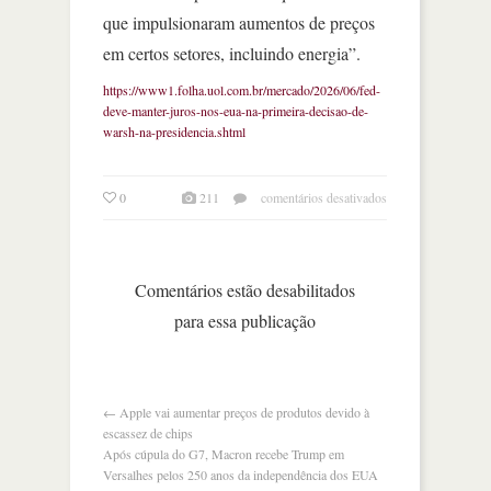
que impulsionaram aumentos de preços
em certos setores, incluindo energia”.
https://www1.folha.uol.com.br/mercado/2026/06/fed-
deve-manter-juros-nos-eua-na-primeira-decisao-de-
warsh-na-presidencia.shtml
em
0
211
comentários desativados
fed
mantém
taxas
nos
Comentários estão desabilitados
eua
para essa publicação
e
retira
previsão
de
queda
←
Apple vai aumentar preços de produtos devido à
de
escassez de chips
juros
Após cúpula do G7, Macron recebe Trump em
na
Versalhes pelos 250 anos da independência dos EUA
primeira