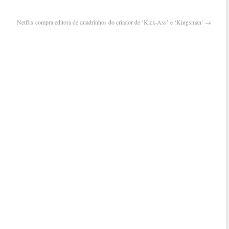
para
comb
Netflix compra editora de quadrinhos do criador de ‘Kick-Ass’ e ‘Kingsman’
→
notíc
falsa