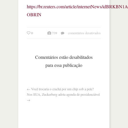
https://br.reuters.com/article/internetNews/idBRKBN1
OBRIN
em
0
739
comentários desativados
facebook
faz
nova
tentativa
Comentários estão desabilitados
para
para essa publicação
buscar
telespectadores
←
Você trocaria o crachá por um chip sob a pele?
Nos EUA, Zuckerberg adota agenda de presidenciável
→