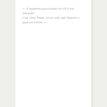
catalunha
←
A hegemonia geoeconômica dos EUA está
ameaçada?
Com ‘efeito Trump’, jovens estão mais dispostos a
pagar por notícias
→