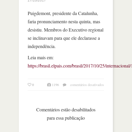
27/10/2017
Puigdemont, presidente da Catalunha,
faria pronunciamento nesta quinta, mas
desistiu. Membros do Executivo regional
se inclinavam para que ele declarasse a
independência.
Leia mais em:
https://brasil.elpais.com/brasil/2017/10/25/internacio
em
0
1196
comentários desativados
espanha
vive
incerteza
entre
Comentários estão desabilitados
rumores
para essa publicação
de
independência
da