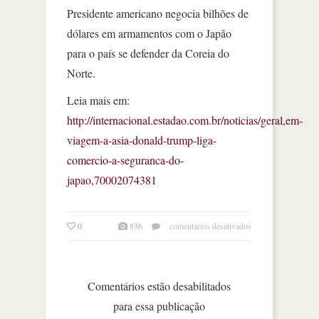
Presidente americano negocia bilhões de
dólares em armamentos com o Japão
para o país se defender da Coreia do
Norte.
Leia mais em:
http://internacional.estadao.com.br/noticias/geral,em-
viagem-a-asia-donald-trump-liga-
comercio-a-seguranca-do-
japao,70002074381
em
0
836
comentários desativados
em
viagem
à
ásia,
Comentários estão desabilitados
donald
para essa publicação
trump