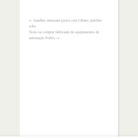
liga
comércio
a
segurança
←
Sauditas ameaçam guerra com Líbano; petróleo
do
sobe
japão
Tesla vai comprar fabricante de equipamentos de
automação Perbix
→