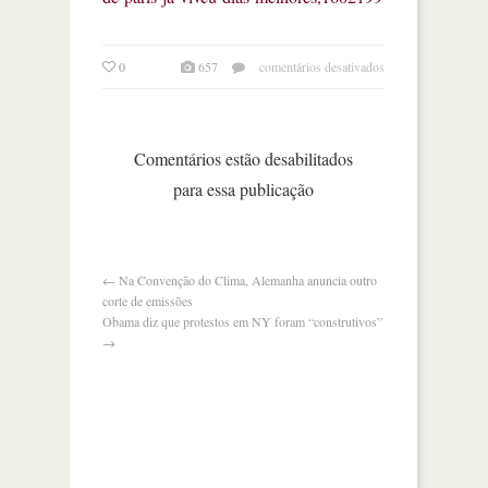
em
0
657
comentários desativados
disneylândia
de
paris
já
Comentários estão desabilitados
viveu
para essa publicação
dias
melhores
←
Na Convenção do Clima, Alemanha anuncia outro
corte de emissões
Obama diz que protestos em NY foram “construtivos”
→