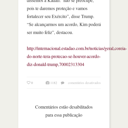
dissemos a Kadafi: ‘não se preocupe,
pois te daremos proteção e vamos
fortalecer seu Exército”, disse Trump.
“Se alcançarmos um acordo, Kim poderá
ser muito feliz”, destacou.
http://internacional.estadao.com.br/noticias/geral,coreia-
do-norte-tera-protecao-se-houver-acordo-
diz-donald-trump,70002313304
em
0
1182
comentários desativados
coreia
do
norte
terá
Comentários estão desabilitados
proteção
para essa publicação
se
houver
acordo,