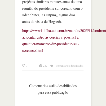
projéteis similares minutos antes de uma
reunião do presidente sul-coreano com o
líder chinês, Xi Jinping, alguns dias
antes da visita de Hegseth.
https://www1.folha.uol.com.br/mundo/2025/11/confront
acidental-entre-as-coreias-e-possivel-a-
qualquer-momento-diz-presidente-sul-
coreano.shtml
em
0
247
comentários desativados
confronto
acidental
entre
as
Comentários estão desabilitados
coreias
para essa publicação
é
possível
a
qualquer