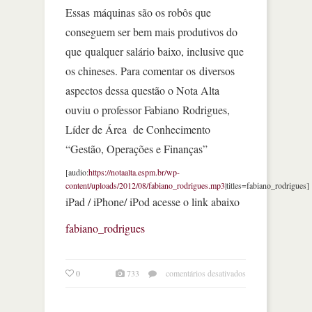
Essas máquinas são os robôs que
conseguem ser bem mais produtivos do
que qualquer salário baixo, inclusive que
os chineses. Para comentar os diversos
aspectos dessa questão o Nota Alta
ouviu o professor Fabiano Rodrigues,
Líder de Área de Conhecimento
“Gestão, Operações e Finanças”
[audio:
https://notaalta.espm.br/wp-
content/uploads/2012/08/fabiano_rodrigues.mp3
|titles=fabiano_rodrigues]
iPad / iPhone/ iPod acesse o link abaixo
fabiano_rodrigues
em
0
733
comentários desativados
com
essas
máquinas