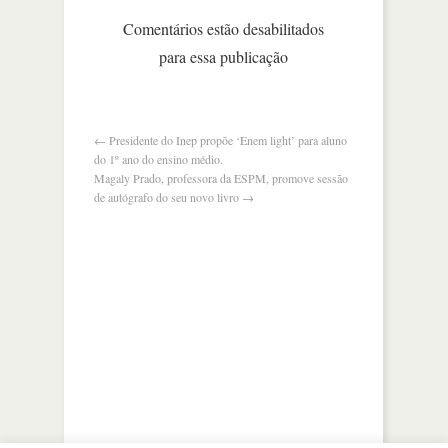
posso
Comentários estão desabilitados
fazer
para essa publicação
qualquer
bem
de
consumo.
←
Presidente do Inep propõe ‘Enem light’ para aluno
do 1º ano do ensino médio.
Magaly Prado, professora da ESPM, promove sessão
de autógrafo do seu novo livro
→