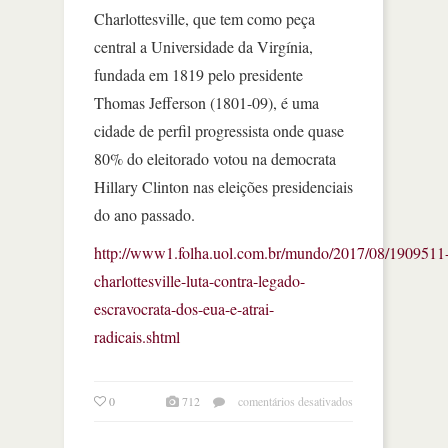
Charlottesville, que tem como peça
central a Universidade da Virgínia,
fundada em 1819 pelo presidente
Thomas Jefferson (1801-09), é uma
cidade de perfil progressista onde quase
80% do eleitorado votou na democrata
Hillary Clinton nas eleições presidenciais
do ano passado.
http://www1.folha.uol.com.br/mundo/2017/08/1909511
charlottesville-luta-contra-legado-
escravocrata-dos-eua-e-atrai-
radicais.shtml
em
0
712
comentários desativados
charlottesville
luta