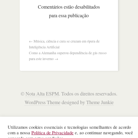
começa
Comentários estão desabilitados
a
para essa publicação
se
desenhar,
diz
bc
dos
←
Música, ciência e cura se cruzam em ópera de
eua
Inteligência Artificial
Como a Alemanha superou dependência de gás russo
para este inverno
→
©
Nota Alta ESPM
. Todos os direitos reservados.
WordPress Theme
designed by
Theme Junkie
Utilizamos cookies essenciais e tecnologias semelhantes de acordo
com a nossa
Política de Privacidade
e, ao continuar navegando, você