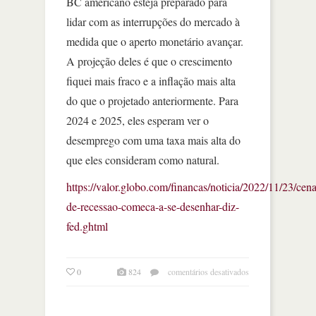
BC americano esteja preparado para
lidar com as interrupções do mercado à
medida que o aperto monetário avançar.
A projeção deles é que o crescimento
fiquei mais fraco e a inflação mais alta
do que o projetado anteriormente. Para
2024 e 2025, eles esperam ver o
desemprego com uma taxa mais alta do
que eles consideram como natural.
https://valor.globo.com/financas/noticia/2022/11/23/cena
de-recessao-comeca-a-se-desenhar-diz-
fed.ghtml
em
0
824
comentários desativados
cenário
de
recessão