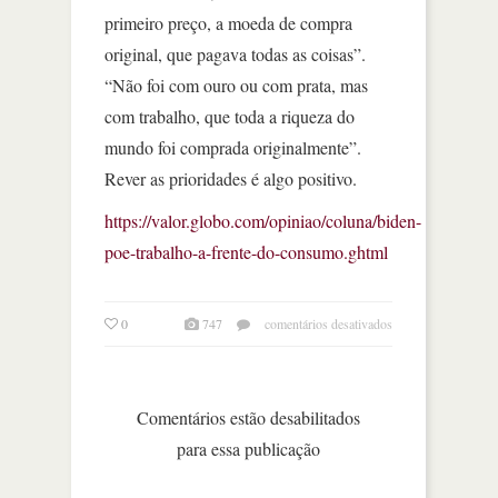
primeiro preço, a moeda de compra
original, que pagava todas as coisas”.
“Não foi com ouro ou com prata, mas
com trabalho, que toda a riqueza do
mundo foi comprada originalmente”.
Rever as prioridades é algo positivo.
https://valor.globo.com/opiniao/coluna/biden-
poe-trabalho-a-frente-do-consumo.ghtml
em
0
747
comentários desativados
biden
põe
trabalho
à
Comentários estão desabilitados
frente
para essa publicação
do
consumo