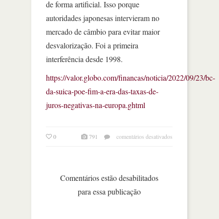
de forma artificial. Isso porque
autoridades japonesas intervieram no
mercado de câmbio para evitar maior
desvalorização. Foi a primeira
interferência desde 1998.
https://valor.globo.com/financas/noticia/2022/09/23/bc-
da-suica-poe-fim-a-era-das-taxas-de-
juros-negativas-na-europa.ghtml
em
0
791
comentários desativados
bc
da
suíça
põe
Comentários estão desabilitados
fim
para essa publicação
à
era
das