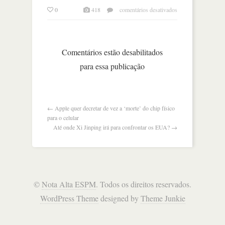
em
0
418
comentários desativados
ameaça
tarifária
dos
eua
Comentários estão desabilitados
abala
para essa publicação
mercados
e
méxico
reage
←
Apple quer decretar de vez a ‘morte’ do chip físico
para o celular
Até onde Xi Jinping irá para confrontar os EUA?
→
©
Nota Alta ESPM
. Todos os direitos reservados.
WordPress Theme
designed by
Theme Junkie