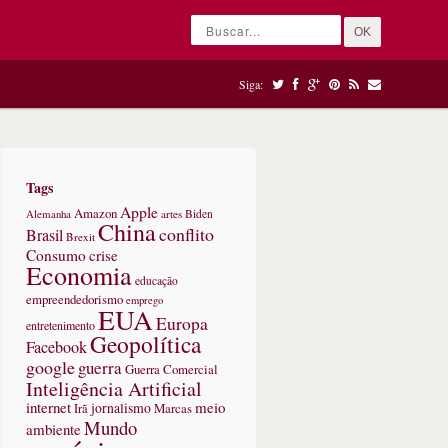
OK
Siga:
Tags
Apple
Amazon
Alemanha
artes
Biden
China
conflito
Brasil
Brexit
Consumo
crise
Economia
educação
empreendedorismo
emprego
EUA
Europa
entretenimento
Geopolítica
Facebook
google
guerra
Guerra Comercial
Inteligência Artificial
internet
meio
jornalismo
Marcas
Irã
Mundo
ambiente