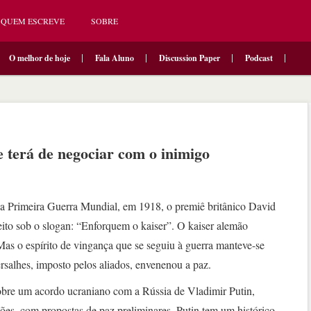
QUEM ESCREVE
SOBRE
O melhor de hoje
Fala Aluno
Discussion Paper
Podcast
 terá de negociar com o inimigo
da Primeira Guerra Mundial, em 1918, o premiê britânico David
eito sob o slogan: “Enforquem o kaiser”. O kaiser alemão
Mas o espírito de vingança que se seguiu à guerra manteve-se
rsalhes, imposto pelos aliados, envenenou a paz.
obre um acordo ucraniano com a Rússia de Vladimir Putin,
es, com propostas de paz preliminares. Putin tem um histórico