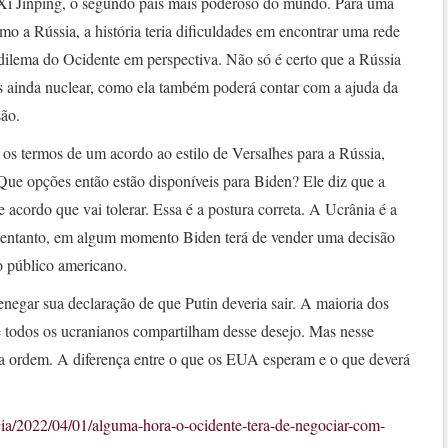
 Xi Jinping, o segundo país mais poderoso do mundo. Para uma
 a Rússia, a história teria dificuldades em encontrar uma rede
 dilema do Ocidente em perspectiva. Não só é certo que a Rússia
 ainda nuclear, como ela também poderá contar com a ajuda da
são.
os termos de um acordo ao estilo de Versalhes para a Rússia,
. Que opções então estão disponíveis para Biden? Ele diz que a
e acordo que vai tolerar. Essa é a postura correta. A Ucrânia é a
 No entanto, em algum momento Biden terá de vender uma decisão
 o público americano.
negar sua declaração de que Putin deveria sair. A maioria dos
e todos os ucranianos compartilham desse desejo. Mas nesse
ua ordem. A diferença entre o que os EUA esperam e o que deverá
cia/2022/04/01/alguma-hora-o-ocidente-tera-de-negociar-com-