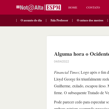
HOME
CONTATO
O assunto do dia
Fala Professor
O cutuco dos mestres
Alguma hora o Ocidente
04/04/2022
Financial Times
; Logo após o fim 
Lloyd George foi triunfalmente reel
Guilherme, exilado, escapou ileso. 
firme. O subsequente Tratado de Ve
Pode parecer cedo para especular s
embora estejam ocorrendo negociaçõ