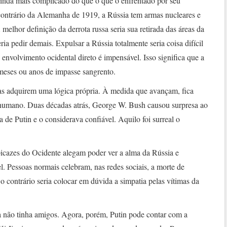
 ainda mais complicado do que o que o enfrentado por seu
ntrário da Alemanha de 1919, a Rússia tem armas nucleares e
 melhor definição da derrota russa seria sua retirada das áreas da
a pedir demais. Expulsar a Rússia totalmente seria coisa difícil
 envolvimento ocidental direto é impensável. Isso significa que a
 meses ou anos de impasse sangrento.
elas adquirem uma lógica própria. À medida que avançam, fica
r humano. Duas décadas atrás, George W. Bush causou surpresa ao
 de Putin e o considerava confiável. Aquilo foi surreal o
icazes do Ocidente alegam poder ver a alma da Rússia e
el. Pessoas normais celebram, nas redes sociais, a morte de
o contrário seria colocar em dúvida a simpatia pelas vítimas da
ão tinha amigos. Agora, porém, Putin pode contar com a