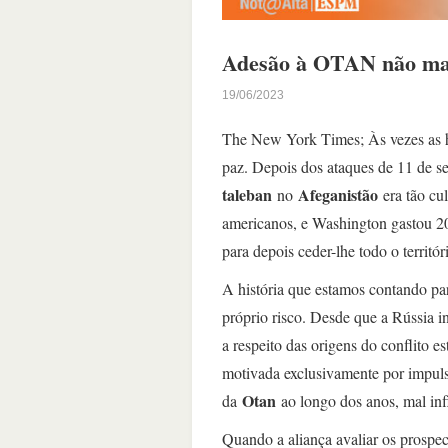
Adesão à OTAN não man
19/06/2023
The New York Times; Às vezes as hi
paz. Depois dos ataques de 11 de 
taleban
Afeganistão
no
era tão cu
americanos, e Washington gastou 2
para depois ceder-lhe todo o territór
A história que estamos contando p
próprio risco. Desde que a Rússia i
a respeito das origens do conflito 
motivada exclusivamente por impulso
Otan
da
ao longo dos anos, mal inf
Quando a aliança avaliar os prospe