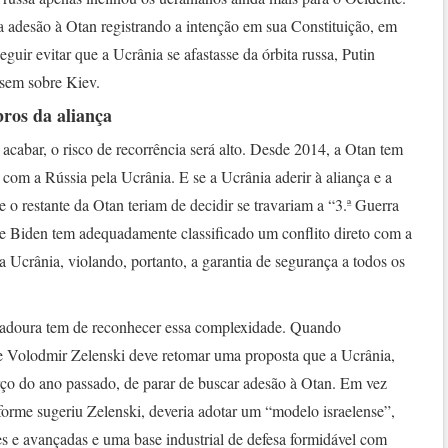
 adesão à Otan registrando a intenção em sua Constituição, em
uir evitar que a Ucrânia se afastasse da órbita russa, Putin
sem sobre Kiev.
ros da aliança
cabar, o risco de recorrência será alto. Desde 2014, a Otan tem
com a Rússia pela Ucrânia. E se a Ucrânia aderir à aliança e a
o restante da Otan teriam de decidir se travariam a “3.ª Guerra
e Biden tem adequadamente classificado um conflito direto com a
a Ucrânia, violando, portanto, a garantia de segurança a todos os
adoura tem de reconhecer essa complexidade. Quando
e Volodmir Zelenski deve retomar uma proposta que a Ucrânia,
rço do ano passado, de parar de buscar adesão à Otan. Em vez
forme sugeriu Zelenski, deveria adotar um “modelo israelense”,
 e avançadas e uma base industrial de defesa formidável com