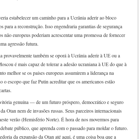
veria estabelecer um caminho para a Ucrânia aderir ao bloco
os para a reconstrução. Isso engendraria garantias de segurança
ros não europeus poderiam acrescentar uma promessa de fornecer
uma agressão futura.
ia provavelmente também se oporá à Ucrânia aderir à UE ou a
 Moscou é mais capaz de tolerar a adesão ucraniana à UE do que à
nto melhor se os países europeus assumirem a liderança na
do o escopo que faz Putin acreditar que os americanos estão
artas.
vitória genuína — de um futuro próspero, democrático e seguro
 da Otan nem de invasões russas. Seus parceiros internacionais
neste verão (Hemisfério Norte). É hora de nos movermos para
debate público, que aprenda com o passado para moldar o futuro.
abedoria da expansão da Otan até aqui, é uma coisa boa que a