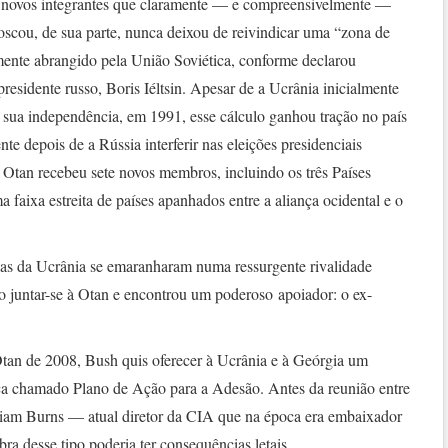
a novos integrantes que claramente — e compreensivelmente —
scou, de sua parte, nunca deixou de reivindicar uma “zona de
rmente abrangido pela União Soviética, conforme declarou
residente russo, Boris Iéltsin. Apesar de a Ucrânia inicialmente
 sua independência, em 1991, esse cálculo ganhou tração no país
te depois de a Rússia interferir nas eleições presidenciais
 Otan recebeu sete novos membros, incluindo os três Países
 faixa estreita de países apanhados entre a aliança ocidental e o
nas da Ucrânia se emaranharam numa ressurgente rivalidade
o juntar-se à Otan e encontrou um poderoso apoiador: o ex-
Otan de 2008, Bush quis oferecer à Ucrânia e à Geórgia um
ça chamado Plano de Ação para a Adesão. Antes da reunião entre
liam Burns — atual diretor da CIA que na época era embaixador
a desse tipo poderia ter consequências letais.