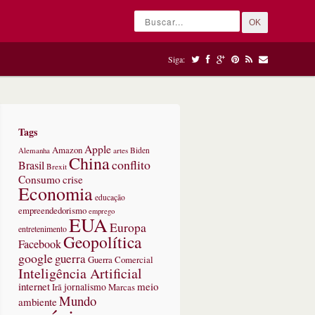
OK
Siga:
Tags
Apple
Amazon
Alemanha
artes
Biden
China
conflito
Brasil
Brexit
Consumo
crise
Economia
educação
empreendedorismo
emprego
EUA
Europa
entretenimento
Geopolítica
Facebook
google
guerra
Guerra Comercial
Inteligência Artificial
internet
meio
jornalismo
Marcas
Irã
Mundo
ambiente