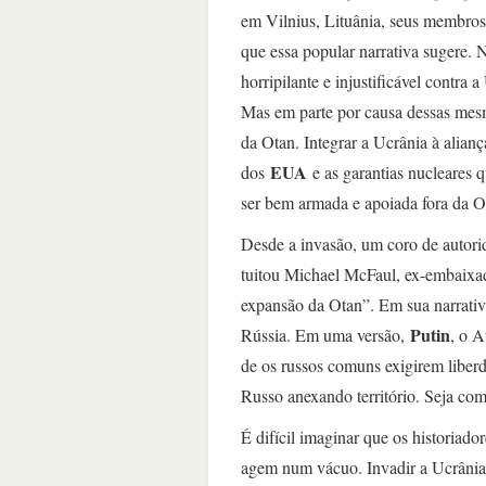
em Vilnius, Lituânia, seus membro
que essa popular narrativa sugere.
horripilante e injustificável contra 
Mas em parte por causa dessas mes
da Otan. Integrar a Ucrânia à alia
EUA
dos
e as garantias nucleares 
ser bem armada e apoiada fora da O
Desde a invasão, um coro de autori
tuitou Michael McFaul, ex-embaixad
expansão da Otan”. Em sua narrativ
Putin
Rússia. Em uma versão,
, o A
de os russos comuns exigirem liberd
Russo anexando território. Seja com
É difícil imaginar que os historiad
agem num vácuo. Invadir a Ucrânia,