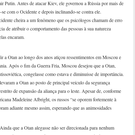
ir Putin. Antes de atacar Kiev, ele governou a Rússia por mais de
-se com o Ocidente e depois inclinando-se contra ele.
cidente cheira a um fenômeno que os psicólogos chamam de erro
cia de atribuir o comportamento das pessoas à sua natureza
elas encaram.
ir a Otan ao longo dos anos atiçou ressentimentos em Moscou e
nia. Após o fim da Guerra Fria, Moscou desejou que a Otan,
ntissoviética, congelasse como estava e diminuísse de importância.
elevaram a Otan ao posto de principal veículo da segurança
restrito de expansão da aliança para o leste. Apesar de, conforme
ricana Madeleine Albright, os russos “se oporem fortemente à
foram adiante mesmo assim, esperando que as animosidades
. Ainda que a Otan alegasse não ser direcionada para nenhum