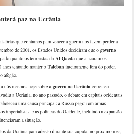
terá paz na Ucrânia
stórias que contamos para vencer a guerra nos fazem perder a
governo
setembro de 2001, os Estados Unidos decidiram que o
Al-Qaeda
lpado quanto os terroristas da
que atacaram os
Taleban
0 anos tentando manter o
inteiramente fora do poder,
io afegão.
guerra na Ucrânia
ara nós mesmos hoje sobre a
corre seu
nvadiu a Ucrânia, no ano passado, o debate em capitais ocidentais
estabeleceu uma causa principal: a Rússia pegou em armas
s imperialistas, e as políticas do Ocidente, incluindo a expansão
luenciaram a situação.
ctos da Ucrânia para adesão durante sua cúpula, no próximo mês,