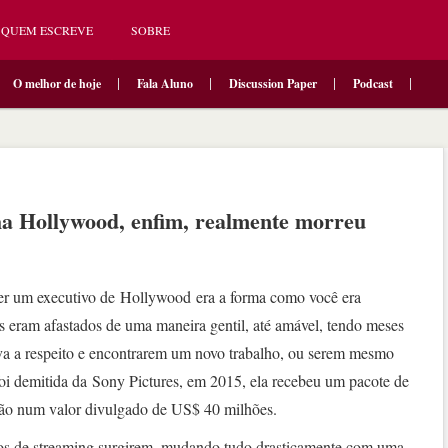
QUEM ESCREVE
SOBRE
O melhor de hoje
Fala Aluno
Discussion Paper
Podcast
a Hollywood, enfim, realmente morreu
ser um executivo de Hollywood era a forma como você era
s eram afastados de uma maneira gentil, até amável, tendo meses
iva a respeito e encontrarem um novo trabalho, ou serem mesmo
 demitida da Sony Pictures, em 2015, ela recebeu um pacote de
ão num valor divulgado de US$ 40 milhões.
viços de streaming surgirem, mudando tudo drasticamente com uma