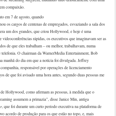
 sem compaixão.
anto em 7 de agosto, quando
ou os cargos de centenas de empregados, esvaziando a sala dos
 era um dos grandes, que criou Hollywood, e hoje é uma
 videoconferências rápidas, os executivos que imaginavam ser as
dos de que eles trabalham – ou melhor, trabalhavam, numa
e telefonia. O chairman da WarnerMedia Entertainment, Bob
a manhã do dia em que a notícia foi divulgada. Jeffrey
a companhia, responsável por operações de licenciamento
igos de que foi avisado uma hora antes, segundo duas pessoas me
s de Hollywood, como afirmam as pessoas, à medida que o
streaming assumem a primazia”, disse Janice Min, antiga
r
, que foi durante um curto período executiva na plataforma de
ovo acordo de produção para os que estão no topo, e, mais