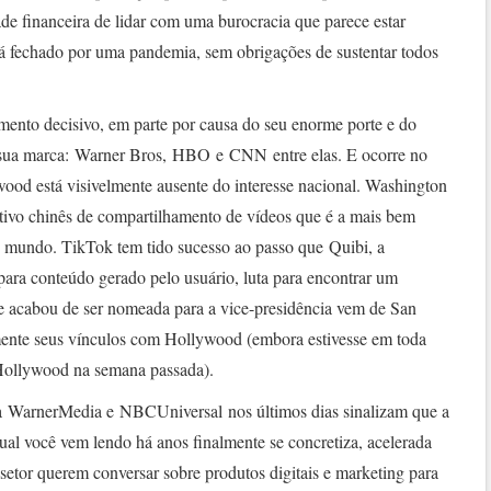
de financeira de lidar com uma burocracia que parece estar
á fechado por uma pandemia, sem obrigações de sustentar todos
to decisivo, em parte por causa do seu enorme porte e do
b sua marca: Warner Bros, HBO e CNN entre elas. E ocorre no
od está visivelmente ausente do interesse nacional. Washington
tivo chinês de compartilhamento de vídeos que é a mais bem
 mundo. TikTok tem tido sucesso ao passo que Quibi, a
ara conteúdo gerado pelo usuário, luta para encontrar um
ue acabou de ser nomeada para a vice-presidência vem de San
rmente seus vínculos com Hollywood (embora estivesse em toda
 Hollywood na semana passada).
a WarnerMedia e NBCUniversal nos últimos dias sinalizam que a
ual você vem lendo há anos finalmente se concretiza, acelerada
setor querem conversar sobre produtos digitais e marketing para