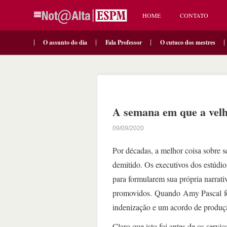
HOME
CONTATO
O assunto do dia
Fala Professor
O cutuco dos mestres
A semana em que a velh
09/09/2020
Por décadas, a melhor coisa sobre 
demitido. Os executivos dos estúdio
para formularem sua própria narrat
promovidos. Quando Amy Pascal foi
indenização e um acordo de produç
Claro que isto foi antes de os ser