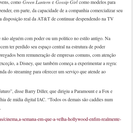
jovens, como
Green Lantern
e
Gossip Girl
como modelos para
pender, em parte, da capacidade de a companhia comercializar seu
 da disposição real da AT&T de continuar despendendo na TV
 não alguém com poder ou um político no estilo antigo. Na
ecem ter perdido seu espaço central na estrutura de poder
mpregados bem remuneração de empresas comuns, com atenção
 exceção, a Disney, que também começa a experimentar a regra:
nda do streaming para oferecer um serviço que atende ao
uturo”, disse Barry Diller, que dirigiu a Paramount e a Fox e
nhia de mídia digital IAC. “Todos os demais são caddies num
.
icias/cinema,a-semana-em-que-a-velha-hollywood-enfim-realmente-