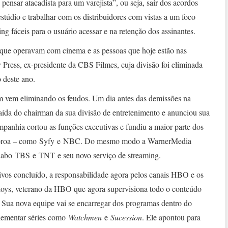
ensar atacadista para um varejista”, ou seja, sair dos acordos
stúdio e trabalhar com os distribuidores com vistas a um foco
ng fáceis para o usuário acessar e na retenção dos assinantes.
s que operavam com cinema e as pessoas que hoje estão nas
 Press, ex-presidente da CBS Filmes, cuja divisão foi eliminada
 deste ano.
m vem eliminando os feudos. Um dia antes das demissões na
ída do chairman da sua divisão de entretenimento e anunciou sua
mpanhia cortou as funções executivas e fundiu a maior parte dos
a coroa – como Syfy e NBC. Do mesmo modo a WarnerMedia
cabo TBS e TNT e seu novo serviço de streaming.
ivos concluído, a responsabilidade agora pelos canais HBO e os
oys, veterano da HBO que agora supervisiona todo o conteúdo
Sua nova equipe vai se encarregar dos programas dentro do
plementar séries como
Watchmen
e
Sucession
. Ele apontou para