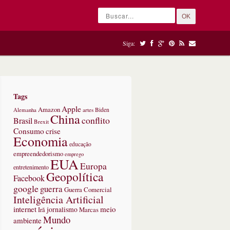
OK
Siga:
Tags
Apple
Amazon
Alemanha
artes
Biden
China
conflito
Brasil
Brexit
Consumo
crise
Economia
educação
empreendedorismo
emprego
EUA
Europa
entretenimento
Geopolítica
Facebook
google
guerra
Guerra Comercial
Inteligência Artificial
internet
meio
jornalismo
Marcas
Irã
Mundo
ambiente