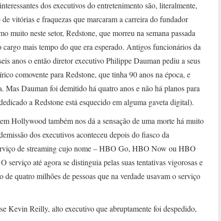
 interessantes dos executivos do entretenimento são, literalmente,
o de vitórias e fraquezas que marcaram a carreira do fundador
 muito neste setor, Redstone, que morreu na semana passada
o cargo mais tempo do que era esperado. Antigos funcionários da
is anos o então diretor executivo Philippe Dauman pediu a seus
írico comovente para Redstone, que tinha 90 anos na época, e
. Mas Dauman foi demitido há quatro anos e não há planos para
dedicado a Redstone está esquecido em alguma gaveta digital).
 em Hollywood também nos dá a sensação de uma morte há muito
emissão dos executivos aconteceu depois do fiasco da
serviço de streaming cujo nome – HBO Go, HBO Now ou HBO
serviço até agora se distinguia pelas suas tentativas vigorosas e
o de quatro milhões de pessoas que na verdade usavam o serviço
se Kevin Reilly, alto executivo que abruptamente foi despedido,