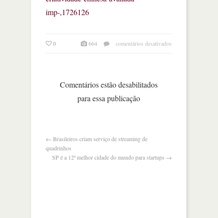
imp-,1726126
em
0
664
comentários desativados
a
criatividade
chinesa
avaliada
Comentários estão desabilitados
para essa publicação
←
Brasileiros criam serviço de streaming de
quadrinhos
SP é a 12ª melhor cidade do mundo para startups
→