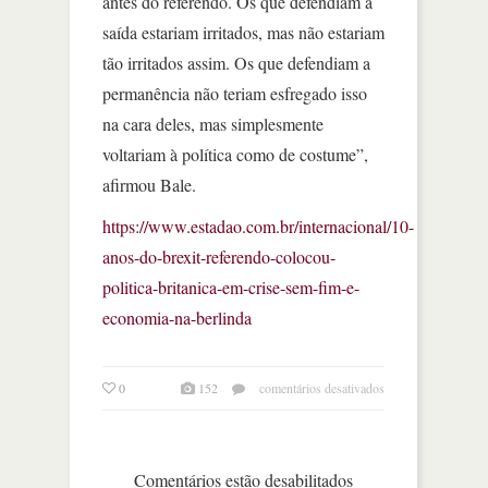
antes do referendo. Os que defendiam a
saída estariam irritados, mas não estariam
tão irritados assim. Os que defendiam a
permanência não teriam esfregado isso
na cara deles, mas simplesmente
voltariam à política como de costume”,
afirmou Bale.
https://www.estadao.com.br/internacional/10-
anos-do-brexit-referendo-colocou-
politica-britanica-em-crise-sem-fim-e-
economia-na-berlinda
em
0
152
comentários desativados
10
anos
do
brexit:
Comentários estão desabilitados