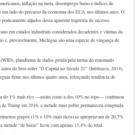
americanos, inflação na meta, desemprego baixo e índices de
nas um lado do percurso da economia dos EUA nos últimos anos. O
praticamente alijados dessa aparente trajetória de sucesso.
icano em estados industriais considerados decadentes e vítimas da
io e, provavelmente, Michigan são uma espécie de vingança de
(WID), plataforma de dados gerida pela turma do renomado
autor do best-seller “O Capital no Século 21” (Intrínseca, 2014),
guiu firme nos últimos quatro anos, reforçando tendência de
da do 1% mais rico —assim como a dos 10% no topo— continuou
ia de Trump em 2016, a metade mais pobre permaneceu estagnada.
primeiros grupos (1% e 10% mais ricos) se apropriavam de 20,7%
 a metade “de baixo” ficou com apenas 13,4% do total.