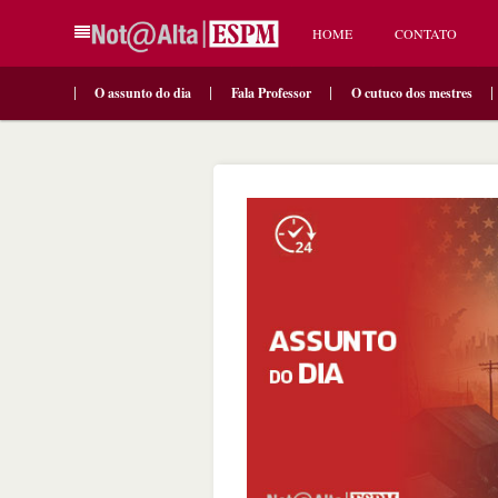
HOME
CONTATO
O assunto do dia
Fala Professor
O cutuco dos mestres