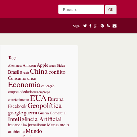
OK
Siga:
Tags
Apple
Amazon
Alemanha
artes
Biden
China
conflito
Brasil
Brexit
Consumo
crise
Economia
educação
empreendedorismo
emprego
EUA
Europa
entretenimento
Geopolítica
Facebook
google
guerra
Guerra Comercial
Inteligência Artificial
internet
meio
jornalismo
Marcas
Irã
Mundo
ambiente