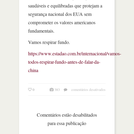
saudáveis e equilibradas que protejam a
segurança nacional dos EUA sem
comprometer os valores americanos
fundamentais.
Vamos respirar fundo.
https://www.estadao.com.br/internacional/vamos-
todos-respirar-fundo-antes-de-falar-da-
china
em
0
383
comentários desativados
vamos
todos
respirar
fundo
Comentários estão desabilitados
antes
para essa publicação
de
falar