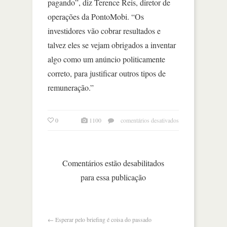
pagando”, diz Terence Reis, diretor de
operações da PontoMobi. “Os
investidores vão cobrar resultados e
talvez eles se vejam obrigados a inventar
algo como um anúncio politicamente
correto, para justificar outros tipos de
remuneração.”
em
0
1100
comentários desativados
uma
rede
social
“anti-
Comentários estão desabilitados
facebook”?
para essa publicação
e
sem
anúncios?
←
Esperar pelo briefing é coisa do passado