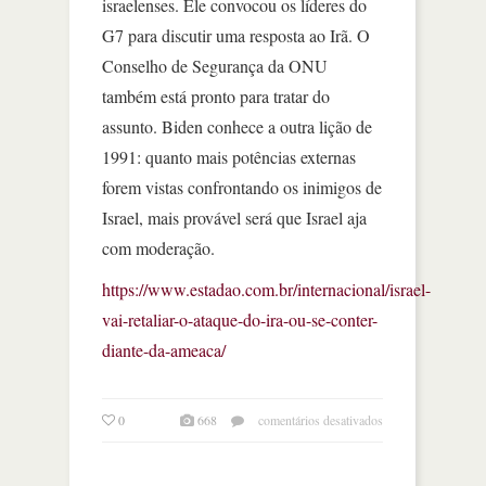
israelenses. Ele convocou os líderes do
G7 para discutir uma resposta ao Irã. O
Conselho de Segurança da ONU
também está pronto para tratar do
assunto. Biden conhece a outra lição de
1991: quanto mais potências externas
forem vistas confrontando os inimigos de
Israel, mais provável será que Israel aja
com moderação.
https://www.estadao.com.br/internacional/israel-
vai-retaliar-o-ataque-do-ira-ou-se-conter-
diante-da-ameaca/
em
0
668
comentários desativados
the
economist;
israel