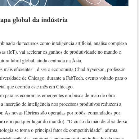
apa global da indústria
mbinado de recursos como inteligência artificial, análise complexa
oisas (IoT), vai acelerar os ganhos de produtividade no mundo e
tura fabril global, ainda centrada na Ásia.
s mais eficientes”, disse o economista Chad Syverson, professor
versidade de Chicago, durante a FabTech, evento voltado para o
tal que ocorreu este mês em Chicago.
am para as economias emergentes em busca de mão de obra
 a inserção de inteligência nos processos produtivos reduzem a
or. As novas fábricas são operadas por robôs, comandados por
 caro em qualquer lugar do mundo). “O custo da mão de obra deixa
logia se torna o principal fator de competitividade”, afirma.
ustrialização das economias emergentes é um indicador de que a