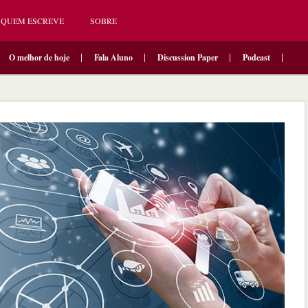
QUEM ESCREVE
SOBRE
O melhor de hoje
Fala Aluno
Discussion Paper
Podcast