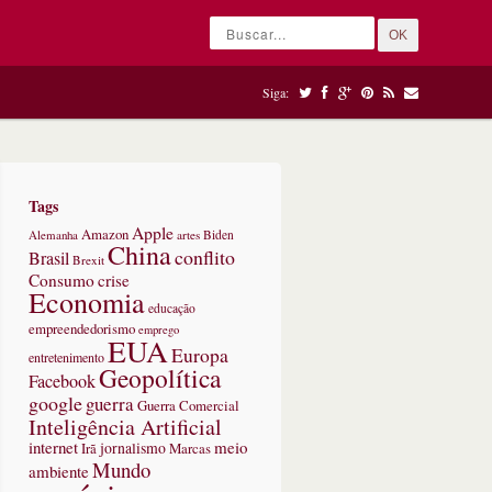
OK
Siga:
Tags
Apple
Amazon
Alemanha
artes
Biden
China
conflito
Brasil
Brexit
Consumo
crise
Economia
educação
empreendedorismo
emprego
EUA
Europa
entretenimento
Geopolítica
Facebook
google
guerra
Guerra Comercial
Inteligência Artificial
internet
meio
jornalismo
Marcas
Irã
Mundo
ambiente