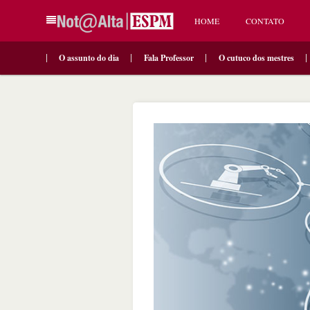
HOME
CONTATO
O assunto do dia
Fala Professor
O cutuco dos mestres