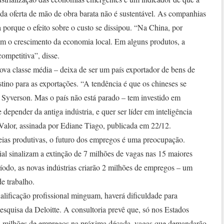
ir da oferta de mão de obra barata não é sustentável. As companhias
porque o efeito sobre o custo se dissipou. “Na China, por
m o crescimento da economia local. Em alguns produtos, a
competitiva”, disse.
ova classe média – deixa de ser um país exportador de bens de
ino para as exportações. “A tendência é que os chineses se
 Syverson. Mas o país não está parado – tem investido em
depender da antiga indústria, e quer ser líder em inteligência
 Valor, assinada por Ediane Tiago, publicada em 22/12.
ias produtivas, o futuro dos empregos é uma preocupação.
sinalizam a extinção de 7 milhões de vagas nas 15 maiores
do, as novas indústrias criarão 2 milhões de empregos – um
de trabalho.
ificação profissional minguam, haverá dificuldade para
esquisa da Deloitte. A consultoria prevê que, só nos Estados
 3 milhões de empregos na próxima década, vagas que demandarão