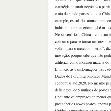
estratégia de atrair negócios a part
estão deixando países como a China 
exemplo, os salários aumentaram co
indústria norte-americana já é mais 
Nesse cenário, a China – com sua n
consumo para se tornar um novo dest
voltem para o mercado interno”, diz
inovação, porque sabe que não pode 
artificial, como mostrou matéria do
Em meio às transformações nas cade
Dados do Fórum Econômico Mundial 
economias até 2020. No mesmo perío
déficit total de 5 milhões de postos 
Enquanto os empregos de menor qual
preencher os novos postos, aponta p
Unidos, a manufatura criará quase