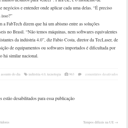
 de negócios e entender onde aplicar cada uma delas. “É preciso
 isso?”
ram a FabTech dizem que há um abismo entre as soluções
íveis no Brasil. “Não temos máquinas, nem softwares equivalentes
stantes da indústria 4.0”, diz Fabio Costa, diretor da TecLaser, de
sição de equipamentos ou softwares importados é dificultada por
 há similar nacional.
em
 assunto do dia
indústria 4.0
,
tecnologia
963
comentários desativados
tecno
vai
muda
mapa
 estão desabilitados para essa publicação
globa
da
indús
tidores
Tempos difíceis na UE
→