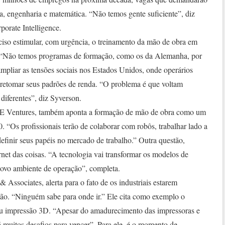
a, engenharia e matemática. “Não temos gente suficiente”, diz
orate Intelligence.
ciso estimular, com urgência, o treinamento da mão de obra em
o. “Não temos programas de formação, como os da Alemanha, por
mpliar as tensões sociais nos Estados Unidos, onde operários
a retomar seus padrões de renda. “O problema é que voltam
diferentes”, diz Syverson.
 GE Ventures, também aponta a formação de mão de obra como um
0. “Os profissionais terão de colaborar com robôs, trabalhar lado a
finir seus papéis no mercado de trabalho.” Outra questão,
rnet das coisas. “A tecnologia vai transformar os modelos de
ovo ambiente de operação”, completa.
ssociates, alerta para o fato de os industriais estarem
ão. “Ninguém sabe para onde ir.” Ele cita como exemplo o
ou impressão 3D. “Apesar do amadurecimento das impressoras e
 muitos desafios para vencer”. Para ele, é o momento de