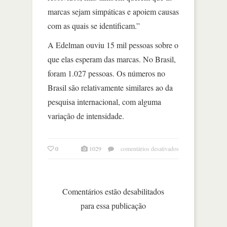
marcas sejam simpáticas e apoiem causas
com as quais se identificam.”
A Edelman ouviu 15 mil pessoas sobre o
que elas esperam das marcas. No Brasil,
foram 1.027 pessoas. Os números no
Brasil são relativamente similares ao da
pesquisa internacional, com alguma
variação de intensidade.
em
0
1029
comentários desativados
só
consumidor
bem
atendido
Comentários estão desabilitados
abre
para essa publicação
dados
e
compartilha