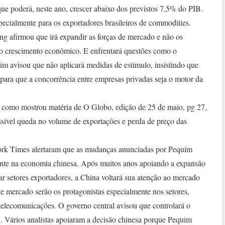
ue poderá, neste ano, crescer abaixo dos previstos 7,5% do PIB.
specialmente para os exportadores brasileiros de commodities.
ng afirmou que irá expandir as forças de mercado e não os
r o crescimento econômico. E enfrentará questões como o
m avisou que não aplicará medidas de estímulo, insistindo que
para que a concorrência entre empresas privadas seja o motor da
 como mostrou matéria de O Globo, edição de 25 de maio, pg 27,
ssível queda no volume de exportações e perda de preço das
rk Times alertaram que as mudanças anunciadas por Pequim
rtante na economia chinesa. Após muitos anos apoiando a expansão
r setores exportadores, a China voltará sua atenção ao mercado
 de mercado serão os protagonistas especialmente nos setores,
e telecomunicações. O governo central avisou que controlará o
 . Vários analistas apoiaram a decisão chinesa porque Pequim