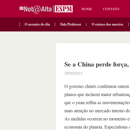
HOME
CONTATO
O assunto do dia
Fala Professor
O cutuco dos mestres
Se a China perde força,
28/05/2013
O governo chinês confirmou ontem 
planos que incluem maior urbanizaç
que o yuan reflita as movimentações
mais atenção no mercado interno do
As medidas ocorrem no momento em
economia do planeta. Especialistas