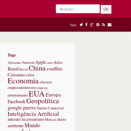
OK
Siga:
Tags
Apple
Amazon
Alemanha
artes
Biden
China
conflito
Brasil
Brexit
Consumo
crise
Economia
educação
empreendedorismo
emprego
EUA
Europa
entretenimento
Geopolítica
Facebook
google
guerra
Guerra Comercial
Inteligência Artificial
internet
meio
jornalismo
Marcas
Irã
Mundo
ambiente