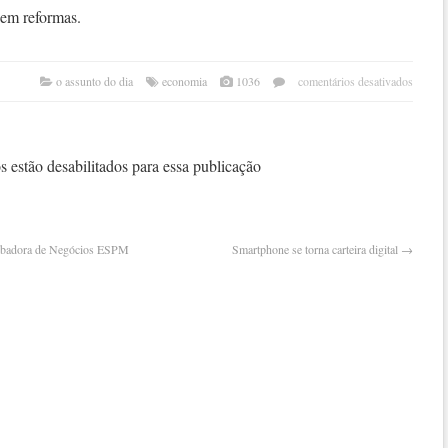
 em reformas.
em
o assunto do dia
economia
1036
comentários desativados
se
a
china
perd
 estão desabilitados para essa publicação
força
o
que
acont
cubadora de Negócios ESPM
Smartphone se torna carteira digital
→
com
o
brasi